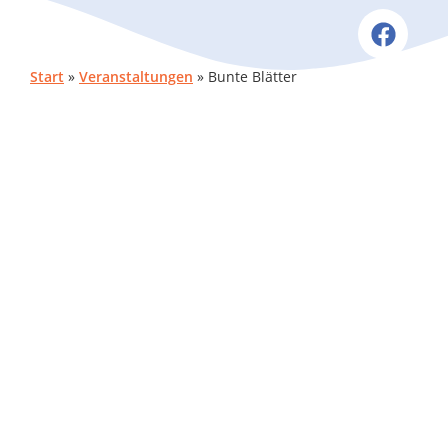
Start
»
Veranstaltungen
»
Bunte Blätter
NÄCHSTE VERANSTALTUNG
Keine bevorstehenden Veranstaltungen
BESCHREIBUNG
BEVORSTEHENDE VERANSTALTUNGEN
Keine Veranstaltungen mit diesem Schlagwort