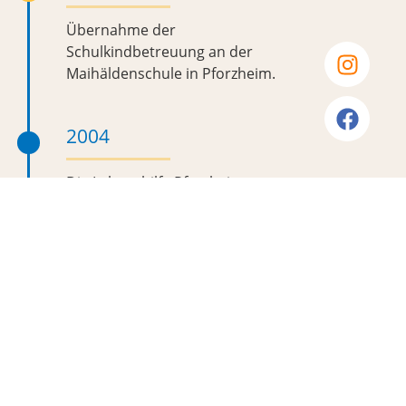
Übernahme der
Schulkindbetreuung an der
Maihäldenschule in Pforzheim.
2004
Die Lebenshilfe Pforzheim
Enzkreis e.V. übernimmt einen
städtischen Kindergarten, der
zum Montessori Kinderhaus
ausgebaut wurde.
2003
Ausgründung der
Integrationsabteilung in die