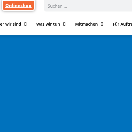
Onlineshop
er wir sind
Was wir tun
Mitmachen
Für Auft