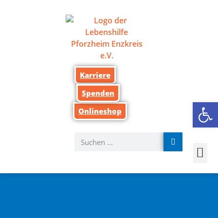
Karriere
Spenden
We
Onlineshop
Wer wir sind
Was wir tun
Für A
Einfache