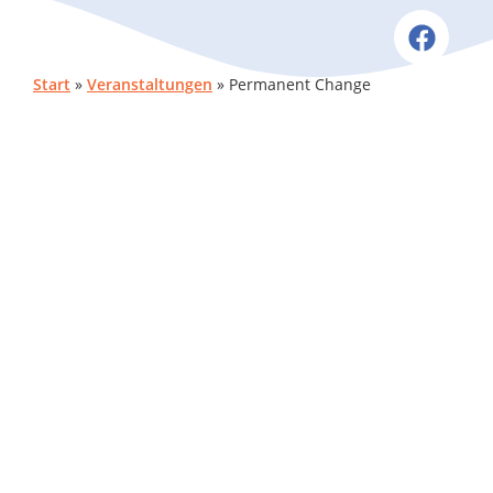
Start
»
Veranstaltungen
»
Permanent Change
NÄCHSTE VERANSTALTUNG
Keine bevorstehenden Veranstaltungen
BESCHREIBUNG
BEVORSTEHENDE VERANSTALTUNGEN
Keine Veranstaltungen mit diesem Schlagwort