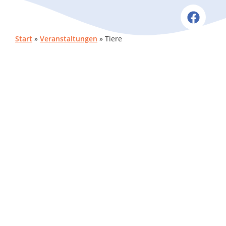
Start
»
Veranstaltungen
»
Tiere
NÄCHSTE VERANSTALTUNG
Keine bevorstehenden Veranstaltungen
BESCHREIBUNG
BEVORSTEHENDE VERANSTALTUNGEN
Keine Veranstaltungen mit diesem Schlagwort