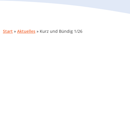
Start
»
Aktuelles
»
Kurz und Bündig 1/26
Unsere Ausgabe von Kurz und Bündig 1/26 zum blättern 
Impressum
Datenschutzerklärung
Kontakt