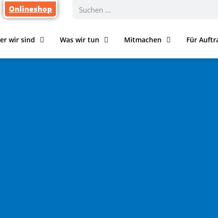
Onlineshop
er wir sind
Was wir tun
Mitmachen
Für Auft